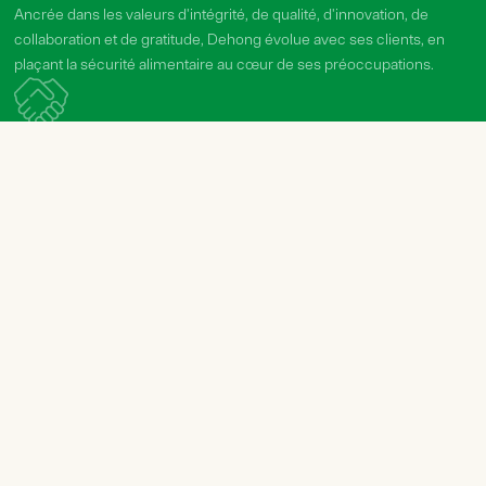
Ancrée dans les valeurs d'intégrité, de qualité, d'innovation, de
collaboration et de gratitude, Dehong évolue avec ses clients, en
plaçant la sécurité alimentaire au cœur de ses préoccupations.
Années d’expérience
croissance collaborative
Dehong possède une longue expérience dans la production de
boyaux, perfectionnant continuellement ses processus et
renforçant la collaboration tout au long de la chaîne
d'approvisionnement. Nous fournissons non seulement des
produits diversifiés de haute qualité, mais co-développons
également des solutions avec nos clients. Grâce à des années
d’expérience, nous aidons nos clients à résoudre les défis de
production et à améliorer leur efficacité — gagnant la confiance de
partenaires réputés.