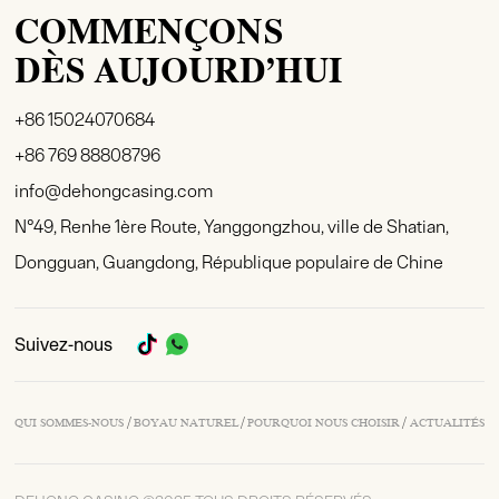
COMMENÇONS
DÈS AUJOURD’HUI
+86 15024070684
+86 769 88808796
info@dehongcasing.com
N°49, Renhe 1ère Route, Yanggongzhou, ville de Shatian,
Dongguan, Guangdong, République populaire de Chine
Suivez-nous
/
/
/
QUI SOMMES-NOUS
BOYAU NATUREL
POURQUOI NOUS CHOISIR
ACTUALITÉS